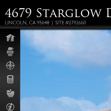
4679 Starglow 
LINCOLN, CA 95648 | SITE #2792660
FO
ALS
P