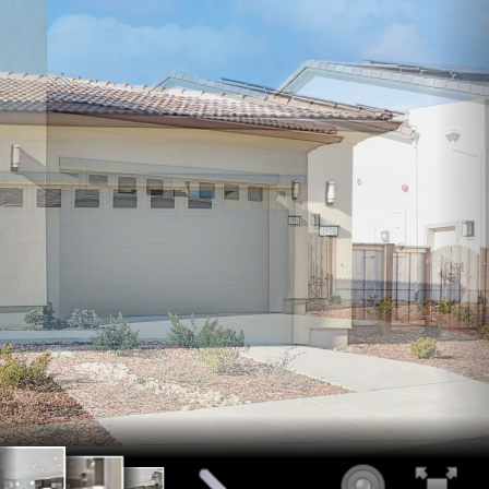
Starglow
4679 Starglow
4679 Starglow
r (8)
Dr (9)